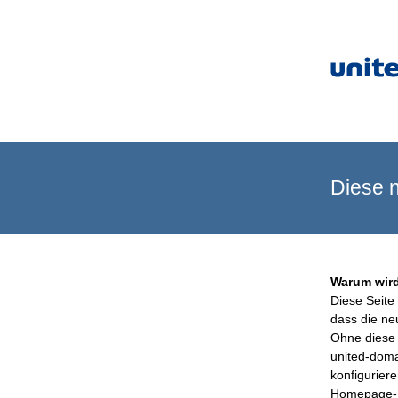
Diese n
Warum wird
Diese Seite 
dass die ne
Ohne diese 
united-doma
konfigurier
Homepage-B