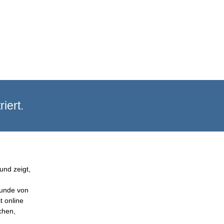
iert.
und zeigt,
Kunde von
t online
chen,